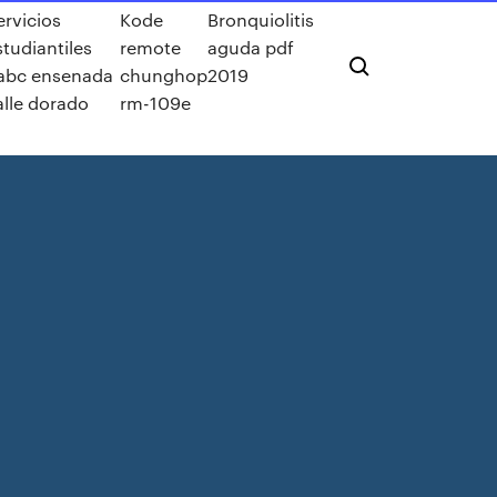
ervicios
Kode
Bronquiolitis
studiantiles
remote
aguda pdf
abc ensenada
chunghop
2019
alle dorado
rm-109e