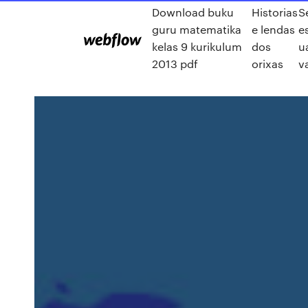
Download buku
Historias
S
guru matematika
e lendas
e
kelas 9 kurikulum
dos
u
2013 pdf
orixas
v