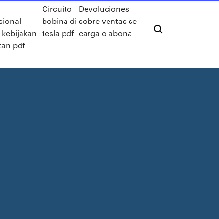
Circuito
Devoluciones
sional
bobina di
sobre ventas se
s kebijakan
tesla pdf
carga o abona
tan pdf