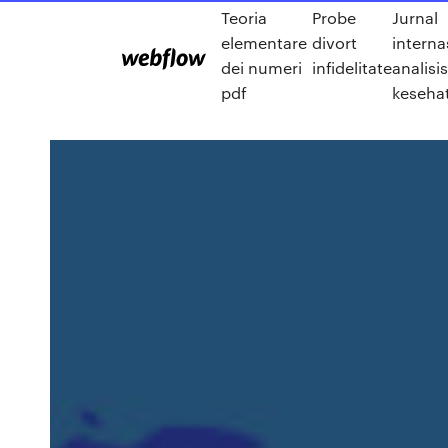
Teoria
Probe
Jurnal
elementare
divort
interna
dei numeri
infidelitate
analisi
pdf
keseha